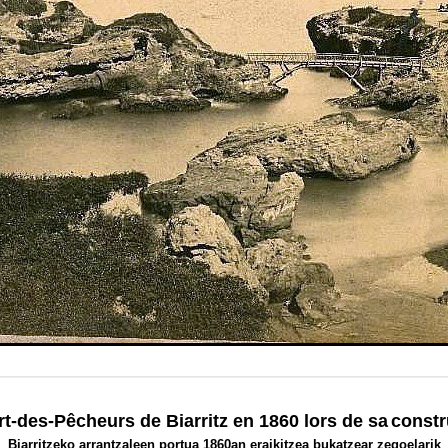
rt-des-Pêcheurs de Biarritz en 1860 lors de sa
constr
Biarritzeko arrantzaleen portua 1860an eraikitzea bukatzear zegoelarik