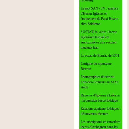
(2009an)
Le mot SAN / TV : analyse
d'Hector Iglesias et
étonnement de Patxi Huarte
alias Zaldieroa
SUSTATUn, aldiz, Hector
Iglesiasen testuak eta
erantzunak ez dira sekulan
moztuak izan
Le sceau de Biarritz de 1351
L'origine du toponyme
Biarritz
Photographies du site du
Port-des-Pêcheurs au XIXe
siècle
Réponse d'Iglesias à Lakarra
: la question basco-ibérique
Relations aquitano-ibériques :
découvertes récentes
Les inscriptions en caractères
ibères d'Aubagnan dans les