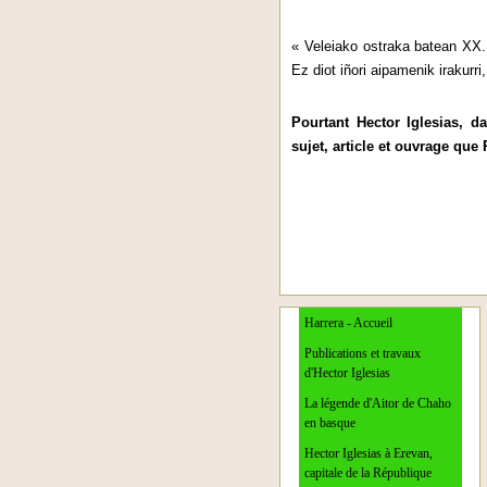
« Veleiako ostraka batean XX.
Ez diot iñori aipamenik irakurri
Pourtant Hector Iglesias, d
sujet, article et ouvrage que 
Harrera - Accueil
Publications et travaux
d'Hector Iglesias
La légende d'Aitor de Chaho
en basque
Hector Iglesias à Erevan,
capitale de la République