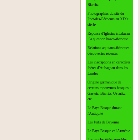
Biarritz
Photographies du site du
Port-des-Pêcheurs au XIXe
siècle
Réponse d'Iglesias à Lakarra
: la question basco-ibérique
Relations aquitano-ibériques :
découvertes récentes
Les inscriptions en caractères
ibères d'Aubagnan dans les
Landes
Origine germanique de
certains toponymes basques :
Gasteiz, Biarritz, Ustaritz,
etc.
Le Pays Basque durant
l'Antiquité
Les Juifs de Bayonne
Le Pays Basque et l'Arménie
Les articles téléchargeables