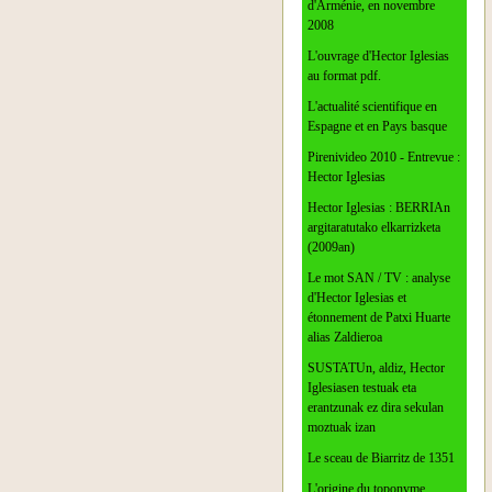
d'Arménie, en novembre
2008
L'ouvrage d'Hector Iglesias
au format pdf.
L'actualité scientifique en
Espagne et en Pays basque
Pirenivideo 2010 - Entrevue :
Hector Iglesias
Hector Iglesias : BERRIAn
argitaratutako elkarrizketa
(2009an)
Le mot SAN / TV : analyse
d'Hector Iglesias et
étonnement de Patxi Huarte
alias Zaldieroa
SUSTATUn, aldiz, Hector
Iglesiasen testuak eta
erantzunak ez dira sekulan
moztuak izan
Le sceau de Biarritz de 1351
L'origine du toponyme